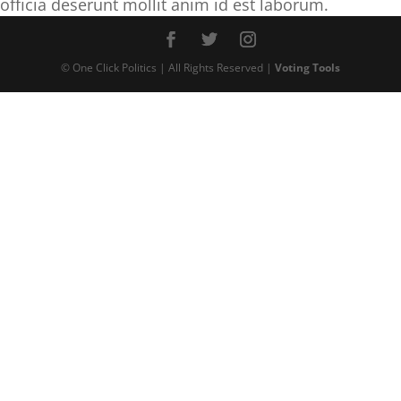
officia deserunt mollit anim id est laborum.
© One Click Politics | All Rights Reserved |
Voting Tools